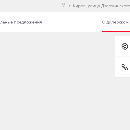
г. Киров, улица Дзержинского,
льные предложения
О дилерском 
илерского центра
Сотрудники
Вакансии
ЕТСЯ С МЕЧТЫ!