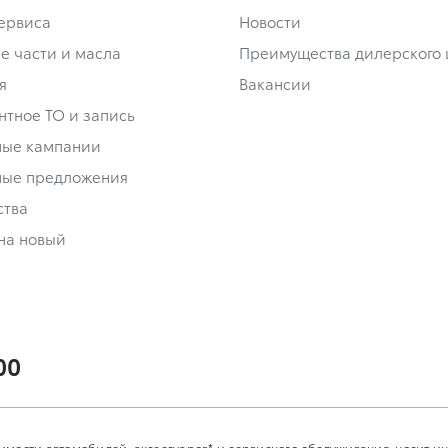
сервиса
Новости
е части и масла
Преимущества дилерского 
я
Вакансии
нтное ТО и запись
ные кампании
ные предложения
ства
на новый
00
имости автомобилей, аксессуаров* и сервисного обслуживания, носит 