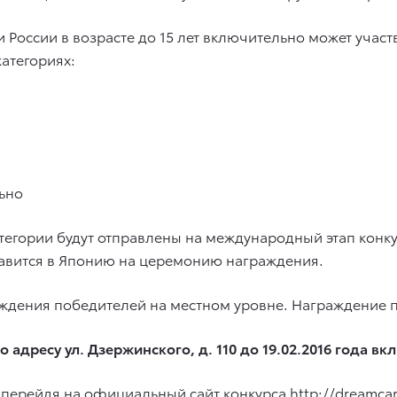
России в возрасте до 15 лет включительно может участ
категориях:
льно
тегории будут отправлены на международный этап конку
авится в Японию на церемонию награждения.
дения победителей на местном уровне. Награждение пр
 адресу ул. Дзержинского, д. 110
до 19.02.2016
года вк
ь перейдя на официальный сайт конкурса
http://dreamcar