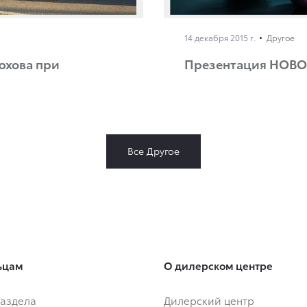
14 декабря 2015 г.
Другое
юхова при
Презентация НОВО
Все Другое
ьцам
О дилерском центре
аздела
Дилерский центр