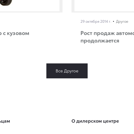
29 октября 2014 г.
Другое
р с кузовом
Рост продаж автомо
продолжается
Все Другое
ьцам
О дилерском центре