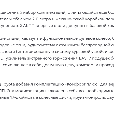
ширенный набор комплектаций, отличающийся еще боле
елем объемом 2,0 литра и механической коробкой пере
тупенчатой АКПП впервые стали доступны в базовой ко
ие опции, как мультифункциональное рулевое колесо, 
одовые огни, аудиосистему с функцией беспроводной с
асности (интегрированную систему курсовой устойчиво
D, усилитель экстренного торможения BAS, 7 подушек бе
сочетающее в себе доступную цену, комфорт и проход
 Toyota добавил комплектацию «Комфорт плюс» для ве
ПП. Эта модификация включает в себя все необходимые
вные 17-дюймовые колесные диски, круиз-контроль, д