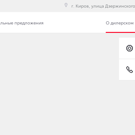
г. Киров, улица Дзержинского,
льные предложения
О дилерском 
илерского центра
Сотрудники
Вакансии
Е КОМПЛЕКТАЦИИ TO