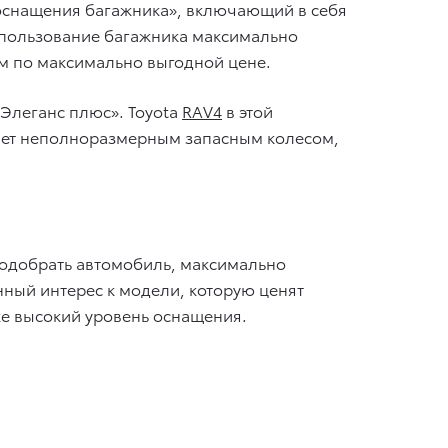
 оснащения багажника», включающий в себя
спользование багажника максимально
ам по максимально выгодной цене.
«Элеганс плюс». Toyota
RAV4
в этой
ает неполноразмерным запасным колесом,
.
одобрать автомобиль, максимально
нный интерес к модели, которую ценят
же высокий уровень оснащения.