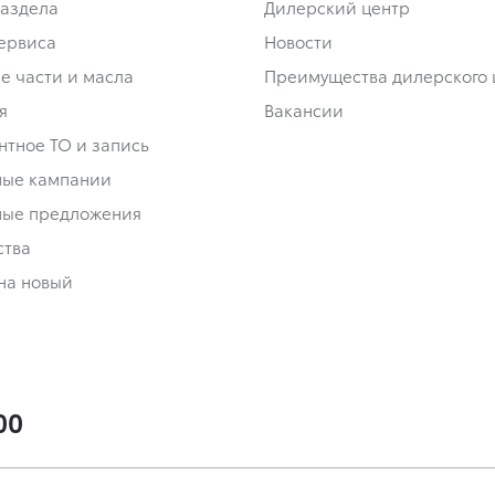
аздела
Дилерский центр
сервиса
Новости
е части и масла
Преимущества дилерского 
я
Вакансии
нтное ТО и запись
ные кампании
ные предложения
ства
на новый
00