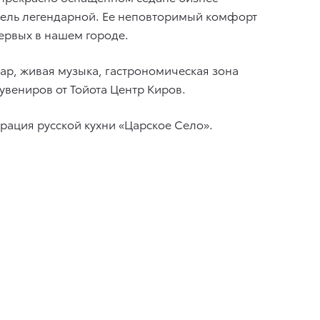
одель легендарной. Eе неповторимый комфорт
ервых в нашем городе.
бар, живая музыка, гастрономическая зона
вениров от Тойота Центр Киров.
ация русской кухни «Царское Село».