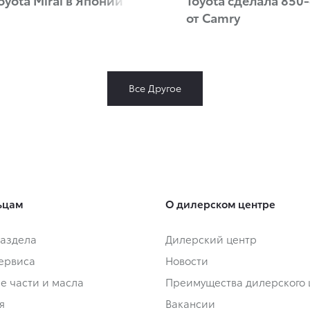
от Camry
Все Другое
ьцам
О дилерском центре
аздела
Дилерский центр
сервиса
Новости
е части и масла
Преимущества дилерского 
я
Вакансии