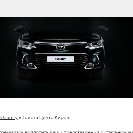
a Camry
в Тойота Центр Киров.
стремилась воплотить Ваши представления о стильном и