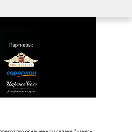
 прекрасно оснащенном седане бизнес-