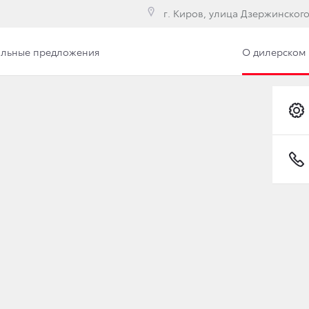
г. Киров, улица Дзержинского,
льные предложения
О дилерском 
илерского центра
Сотрудники
Вакансии
ВОЙ TOYOTA CAMRY