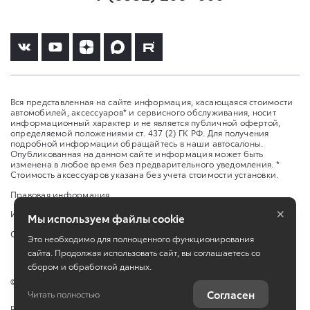
Вся представленная на сайте информация, касающаяся стоимости
автомобилей, аксессуаров* и сервисного обслуживания, носит
информационный характер и не является публичной офертой,
определяемой положениями ст. 437 (2) ГК РФ. Для получения
подробной информации обращайтесь в наши автосалоны.
Опубликованная на данном сайте информация может быть
изменена в любое время без предварительного уведомления. *
Стоимость аксессуаров указана без учета стоимости установки.
Правовая информация
×
Изменить настройку cookies
Мы используем файлы cookie
Сбросить cookie
Это необходимо для полноценного функционирования
сайта. Продолжая использовать сайт, вы соглашаетесь со
сбором и обработкой данных.
©
2026
ООО «Агат-Вятка»
Согласен
Читать полностью
Работает на технологиях
TradeDealer