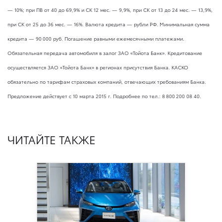
— 10%; при ПВ от 40 до 69,9% и СК 12 мес. — 9,9%, при СК от 13 до 24 мес. — 13,9%,
при СК от 25 до 36 мес. — 16%. Валюта кредита — рубли РФ. Минимальная сумма
кредита — 90 000 руб. Погашение равными ежемесячными платежами.
Обязательная передача автомобиля в залог ЗАО «Тойота Банк». Кредитование
осуществляется ЗАО «Тойота Банк» в регионах присутствия Банка. КАСКО
обязательно по тарифам страховых компаний, отвечающих требованиям Банка.
Предложение действует с 10 марта 2015 г. Подробнее по тел.: 8 800 200 08 40.
ЧИТАЙТЕ ТАКЖЕ