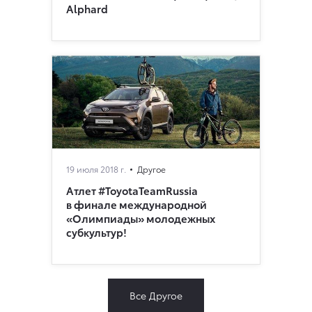
Alphard
19 июля 2018 г.
Другое
Атлет #ToyotaTeamRussia
в финале международной
«Олимпиады» молодежных
субкультур!
Все Другое