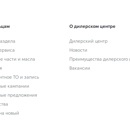
ьцам
О дилерском центре
аздела
Дилерский центр
сервиса
Новости
е части и масла
Преимущества дилерского 
я
Вакансии
нтное ТО и запись
ные кампании
ные предложения
ства
на новый