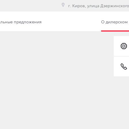
г. Киров, улица Дзержинского,
льные предложения
О дилерском 
илерского центра
Сотрудники
Вакансии