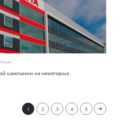
России
ой кампании на некоторых
1
2
3
4
5