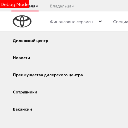
Debug Mode
Покупателям
Владельцам
Финансовые сервисы
Специа
Дилерский центр
Новости
Преимущества д
Калькулятор
Дилерский центр
Консультация по кредиту
Новости
НОВОСТИ
Онлайн-одобрение
Преимущества дилерского центра
Обзор раздела
Сотрудники
Вакансии