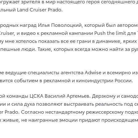
гружает зрителя в мир настоящего героя сегодняшнего 
льный Land Cruiser Prado.
родных наград Илья Поволоцкий, который был автором
iser, и видео к рекламной кампании Push the limit для
 мне хотелось показать все ее грани в динамике, ярки
пешные люди. Такие, которых всегда можно найти за ру
ие ведущие специалисты агентства Adwise и всемирно и
овится событием в рекламной и киноиндустрии России.
ной команды ЦСКА Василий Артемьев. Дерзкому и самод
ии и сила духа позволяют выстраивать реальность под с
ser Prado. Согласно нестандартному режиссерскому под
 Их живые, не наигранные эмоции придают происходяще