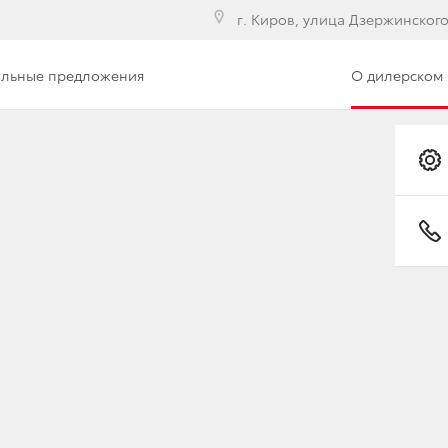
г. Киров, улица Дзержинского,
льные предложения
О дилерском 
илерского центра
Сотрудники
Вакансии
UISER PRADO В НОВОЙ
ПАНИИ