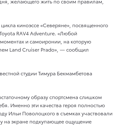
дня, желающего жить по своим правилам,
 цикла киноэссе «Северяне», посвященного
 Toyota RAV4 Adventure. «Любой
х моментах и самоиронии, на которую
лем Land Cruiser Prado», — сообщил
звестной студии Тимура Бекмамбетова
остаточному образу спортсмена слишком
ебя. Именно эти качества героя полностью
ходу Ильи Поволоцкого в съемках участвовали
му на экране подкупающее ощущение