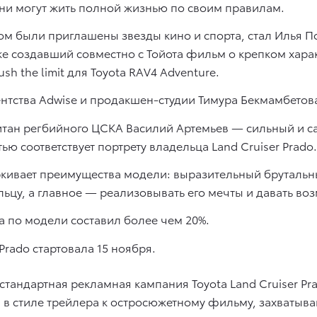
они могут жить полной жизнью по своим правилам.
ром были приглашены звезды кино и спорта, стал Илья
е создавший совместно с Тойота фильм о крепком хара
h the limit для Toyota RAV4 Adventure.
ентства Adwise и продакшен-студии Тимура Бекмамбетова
итан регбийного ЦСКА Василий Артемьев — сильный и 
ью соответствует портрету владельца Land Cruiser Prado.
кивает преимущества модели: выразительный брутальны
ьцу, а главное — реализовывать его мечты и давать воз
а по модели составил более чем 20%.
Prado стартовала 15 ноября.
естандартная рекламная кампания Toyota Land Cruiser P
на в стиле трейлера к остросюжетному фильму, захватыв