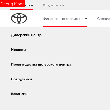
Debug Mode
Покупателям
Владельцам
Финансовые сервисы
Специа
Калькулятор
Консультация по кредиту
Онла
Калькулятор
Дилерский центр
Консультация по кредиту
Новости
Онлайн-одобрение
Преимущества дилерского центра
Обзор раздела
Сотрудники
Вакансии