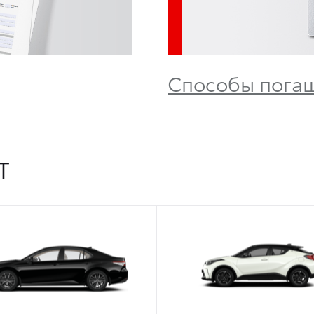
Способы погаш
Т