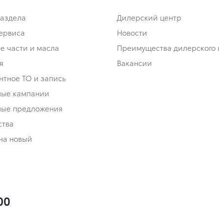
аздела
Дилерский центр
сервиса
Новости
е части и масла
Преимущества дилерского 
я
Вакансии
нтное ТО и запись
ные кампании
ные предложения
ства
на новый
00