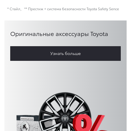
* Стайл
** Престиж + система безопасности Toyota Safety Sence
Оригинальные аксессуары Toyota
Узнать больше