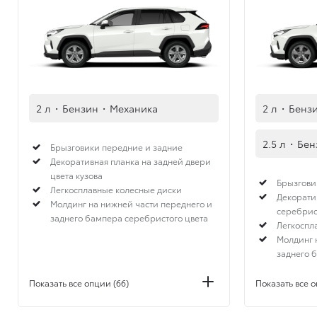
2 л
·
Бензин
·
Механика
2 л
·
Бенз
2.5 л
·
Бен
Брызговики передние и задние
Декоративная планка на задней двери
цвета кузова
Брызгови
Легкосплавные колесные диски
Декорати
Молдинг на нижней части переднего и
серебрис
заднего бампера серебристого цвета
Легкоспл
Молдинг 
заднего 
Показать все опции (66)
Показать все о