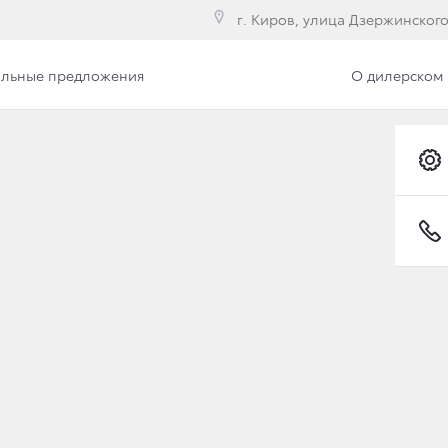
г. Киров, улица Дзержинского,
льные предложения
О дилерском 
Фото
TOYOTA ALPHARD
ы вы могли оценить его по достоинству. Впечатляющая у
линейки пассажирских автомобилей Toyota был создан 