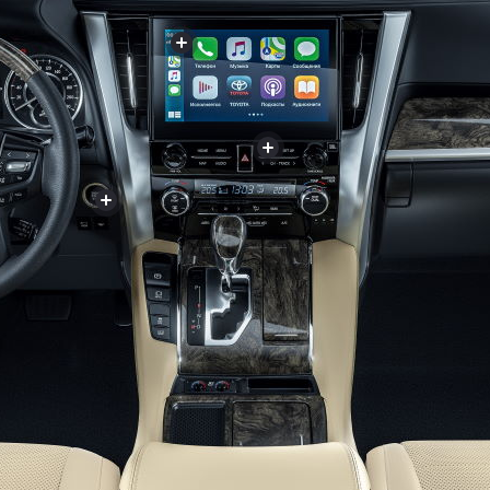
+
+
+
+