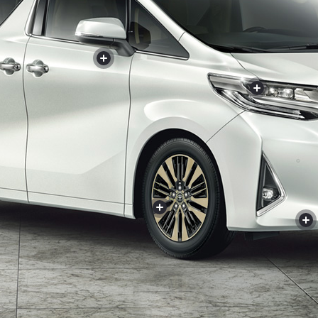
+
+
+
+
+
+