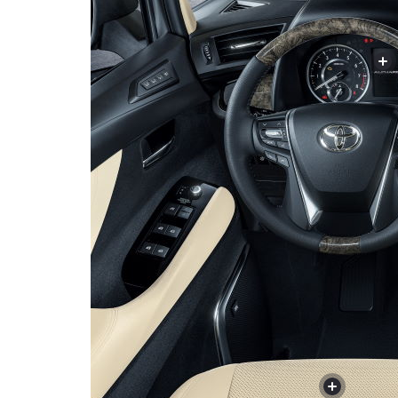
+
+
+
+
+