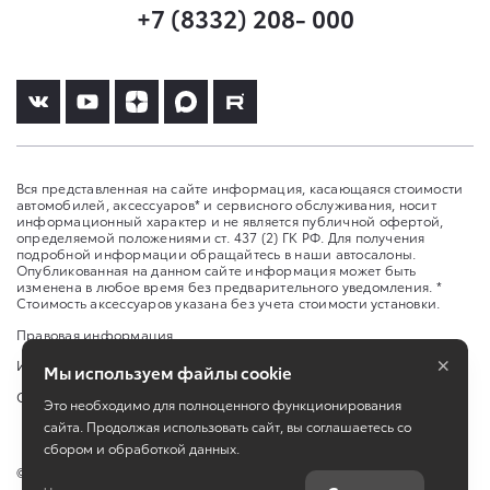
+7 (8332) 208- 000
Вся представленная на сайте информация, касающаяся стоимости
автомобилей, аксессуаров* и сервисного обслуживания, носит
информационный характер и не является публичной офертой,
определяемой положениями ст. 437 (2) ГК РФ. Для получения
подробной информации обращайтесь в наши автосалоны.
Опубликованная на данном сайте информация может быть
изменена в любое время без предварительного уведомления. *
Стоимость аксессуаров указана без учета стоимости установки.
Правовая информация
×
Изменить настройку cookies
Мы используем файлы cookie
Сбросить cookie
Это необходимо для полноценного функционирования
сайта. Продолжая использовать сайт, вы соглашаетесь со
сбором и обработкой данных.
©
2026
ООО «Агат-Вятка»